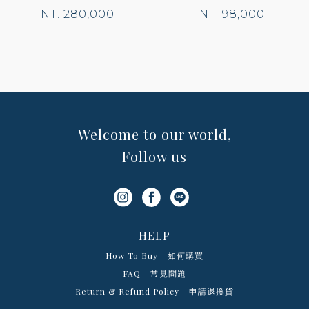
NT. 280,000
NT. 98,000
Welcome to our world,
Follow us
HELP
How To Buy
如何購買
FAQ
常見問題
Return & Refund Policy
申請退換貨