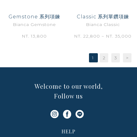
Gemstone 系列項鍊
Classic 系列單鑽項鍊
Bianca Gemstone
Bianca Classic
NT. 13,800
NT. 22,800 ~ NT. 35,000
1
2
3
>
Welcome to our world,
Follow us
HELP